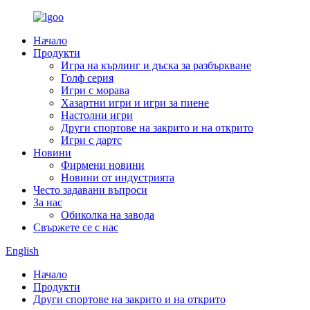
Начало
Продукти
Игра на кърлинг и дъска за разбъркване
Голф серия
Игри с морава
Хазартни игри и игри за пиене
Настолни игри
Други спортове на закрито и на открито
Игри с дартс
Новини
Фирмени новини
Новини от индустрията
Често задавани въпроси
За нас
Обиколка на завода
Свържете се с нас
English
Начало
Продукти
Други спортове на закрито и на открито