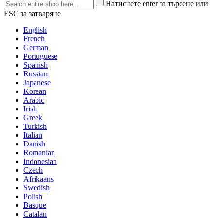
Натиснете enter за търсене или
ESC за затваряне
English
French
German
Portuguese
Spanish
Russian
Japanese
Korean
Arabic
Irish
Greek
Turkish
Italian
Danish
Romanian
Indonesian
Czech
Afrikaans
Swedish
Polish
Basque
Catalan