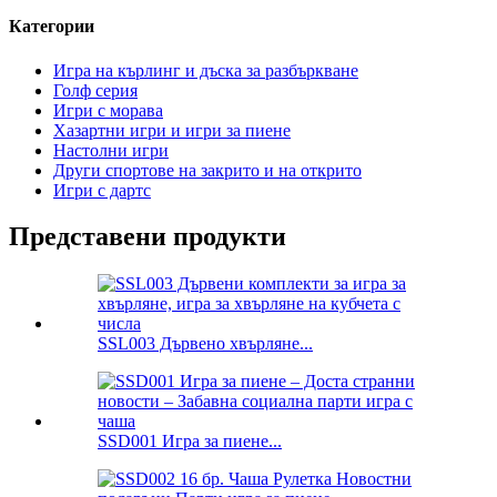
Категории
Игра на кърлинг и дъска за разбъркване
Голф серия
Игри с морава
Хазартни игри и игри за пиене
Настолни игри
Други спортове на закрито и на открито
Игри с дартс
Представени продукти
SSL003 Дървено хвърляне...
SSD001 Игра за пиене...