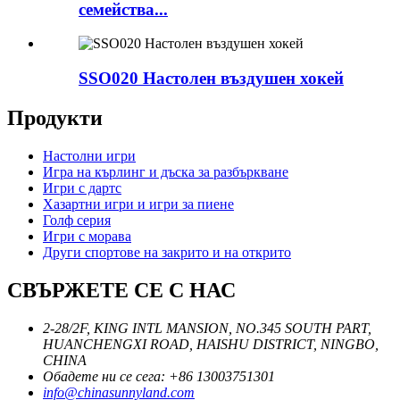
семейства...
SSO020 Настолен въздушен хокей
Продукти
Настолни игри
Игра на кърлинг и дъска за разбъркване
Игри с дартс
Хазартни игри и игри за пиене
Голф серия
Игри с морава
Други спортове на закрито и на открито
СВЪРЖЕТЕ СЕ С НАС
2-28/2F, KING INTL MANSION, NO.345 SOUTH PART,
HUANCHENGXI ROAD, HAISHU DISTRICT, NINGBO,
CHINA
Обадете ни се сега: +86 13003751301
info@chinasunnyland.com