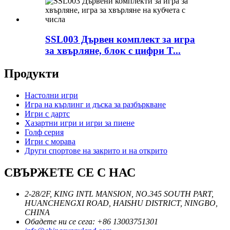
SSL003 Дървен комплект за игра
за хвърляне, блок с цифри T...
Продукти
Настолни игри
Игра на кърлинг и дъска за разбъркване
Игри с дартс
Хазартни игри и игри за пиене
Голф серия
Игри с морава
Други спортове на закрито и на открито
СВЪРЖЕТЕ СЕ С НАС
2-28/2F, KING INTL MANSION, NO.345 SOUTH PART,
HUANCHENGXI ROAD, HAISHU DISTRICT, NINGBO,
CHINA
Обадете ни се сега: +86 13003751301