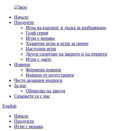
Начало
Продукти
Игра на кърлинг и дъска за разбъркване
Голф серия
Игри с морава
Хазартни игри и игри за пиене
Настолни игри
Други спортове на закрито и на открито
Игри с дартс
Новини
Фирмени новини
Новини от индустрията
Често задавани въпроси
За нас
Обиколка на завода
Свържете се с нас
English
Начало
Продукти
Игри с морава