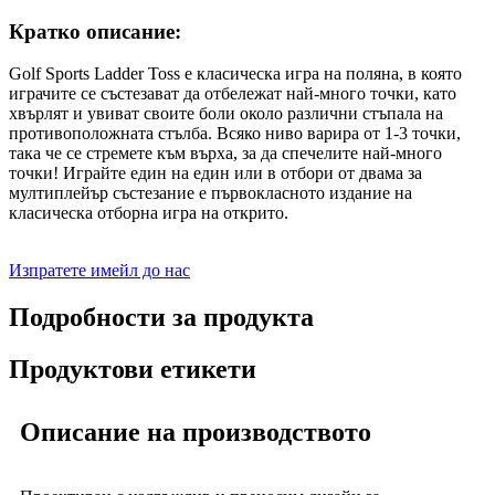
Кратко описание:
Golf Sports Ladder Toss е класическа игра на поляна, в която
играчите се състезават да отбележат най-много точки, като
хвърлят и увиват своите боли около различни стъпала на
противоположната стълба. Всяко ниво варира от 1-3 точки,
така че се стремете към върха, за да спечелите най-много
точки! Играйте един на един или в отбори от двама за
мултиплейър състезание е първокласното издание на
класическа отборна игра на открито.
Изпратете имейл до нас
Подробности за продукта
Продуктови етикети
Описание на производството