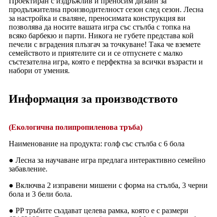
Проектиран с издръжлив и преносим дизайн за
продължителна производителност сезон след сезон. Лесна
за настройка и сваляне, преносимата конструкция ви
позволява да носите вашата игра със стълба с топка на
всяко барбекю и парти. Никога не губете представа кой
печели с вградения плъзгач за точкуване! Така че вземете
семейството и приятелите си и се отпуснете с малко
състезателна игра, която е перфектна за всички възрасти и
набори от умения.
Информация за производството
(Екологична полипропиленова тръба)
Наименование на продукта: голф със стълба с 6 бола
● Лесна за научаване игра предлага интерактивно семейно
забавление.
● Включва 2 изправени мишени с форма на стълба, 3 черни
бола и 3 бели бола.
● PP тръбите създават целева рамка, която е с размери