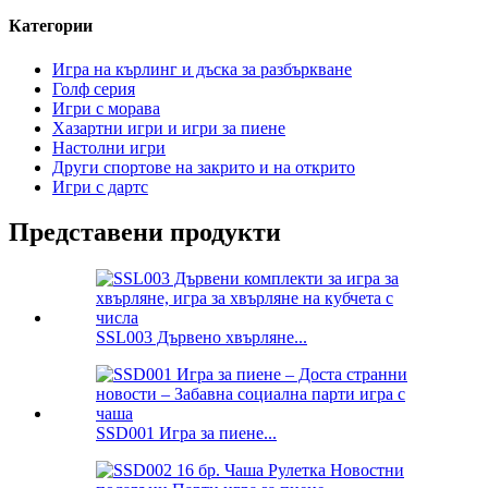
Категории
Игра на кърлинг и дъска за разбъркване
Голф серия
Игри с морава
Хазартни игри и игри за пиене
Настолни игри
Други спортове на закрито и на открито
Игри с дартс
Представени продукти
SSL003 Дървено хвърляне...
SSD001 Игра за пиене...