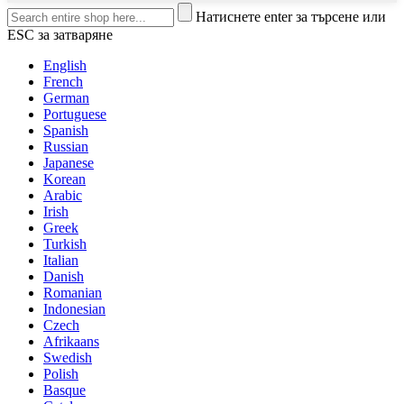
Натиснете enter за търсене или
ESC за затваряне
English
French
German
Portuguese
Spanish
Russian
Japanese
Korean
Arabic
Irish
Greek
Turkish
Italian
Danish
Romanian
Indonesian
Czech
Afrikaans
Swedish
Polish
Basque