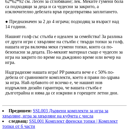
62*62*92 см. Лесен за сглобяване; лек. Меките гумени бола
са подходящи за деца и са чудесни за закрито, а
изключително дебелата връв предотвратява заплитането.
● Предназначен за 2 до 4 играча; подходящ за възраст над
14 години.
Нашият голф със стълба е идеален за семейства! За разлика
от други игри с хвърляне на стълби с твърди топки за голф,
нашата игра включва меки гумени топки, които са по-
безопасни за децата. По-мекият материал също е чудесен за
игра на закрито по време на дъждовно време или вечер на
игра.
Надградихме нашата игра! PP рамката вече е с 50% по-
дебела от сравнимите комплекти, което я прави по-здрава
за игра. Най-хубавото от всичко е, че нашият нов
издръжлив дизайн гарантира, че вашата стълба е
дълготрайна и няма да се изкриви в горещите летни дни.
Предишен:
SSL003 Дървени комплекти за игра за
хвърляне, игра за хвърляне на кубчета с числа
следващ:
SSL001 Комплект френски топки | Комплект
топки от 6 части